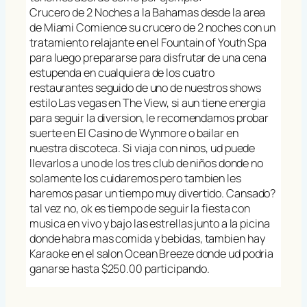
Crucero de 2 Noches a la Bahamas desde la area
de Miami Comience su crucero de 2 noches con un
tratamiento relajante en el Fountain of Youth Spa
para luego prepararse para disfrutar de una cena
estupenda en cualquiera de los cuatro
restaurantes seguido de uno de nuestros shows
estilo Las vegas en The View, si aun tiene energia
para seguir la diversion, le recomendamos probar
suerte en El Casino de Wynmore o bailar en
nuestra discoteca. Si viaja con ninos, ud puede
llevarlos a uno de los tres club de niños donde no
solamente los cuidaremos pero tambien les
haremos pasar un tiempo muy divertido. Cansado?
tal vez no, ok es tiempo de seguir la fiesta con
musica en vivo y bajo las estrellas junto a la picina
donde habra mas comida y bebidas, tambien hay
Karaoke en el salon Ocean Breeze donde ud podria
ganarse hasta $250.00 participando.