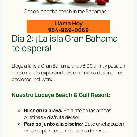
Coconut on the beach in the Bahamas
Llama Hoy
954-969-0069
Día 2: ¡La isla Gran Bahama
te espera!
Llega a la isla Gran Bahama a las 8:00 a. m. y pasa un
día completo explorando este hermoso destino. Tus
opciones incluyen:
Nuestro Lucaya Beach & Golf Resort:
Bliss en la playa:
Relájate en las arenas
prístinas y disfruta del sol.
Paraíso junto a la piscina:
Date un chapuzón
en la resplandeciente piscina del resort.