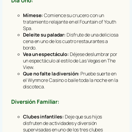
Día Uno:
Mímese:
Comience su crucero con un
tratamiento relajante en el Fountain of Youth
Spa.
Deleite su paladar:
Disfrute de una deliciosa
cena en uno de los cuatro restaurantes a
bordo.
Vea un espectáculo:
Déjese deslumbrar por
un espectáculo al estilo de Las Vegas en The
View.
Que no falte la diversión:
Pruebe suerte en
el Wynmore Casino o baile toda la noche en la
discoteca.
Diversión Familiar:
Clubes infantiles:
Deje que sus hijos
disfruten de actividades y diversión
supervisadas en uno de los tres clubes