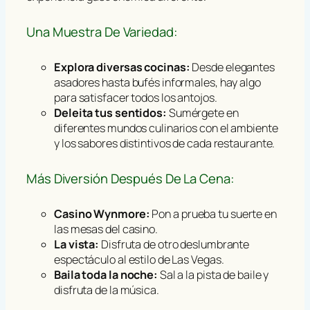
Una Muestra De Variedad:
Explora diversas cocinas:
Desde elegantes
asadores hasta bufés informales, hay algo
para satisfacer todos los antojos.
Deleita tus sentidos:
Sumérgete en
diferentes mundos culinarios con el ambiente
y los sabores distintivos de cada restaurante.
Más Diversión Después De La Cena:
Casino Wynmore:
Pon a prueba tu suerte en
las mesas del casino.
La vista:
Disfruta de otro deslumbrante
espectáculo al estilo de Las Vegas.
Baila toda la noche:
Sal a la pista de baile y
disfruta de la música.