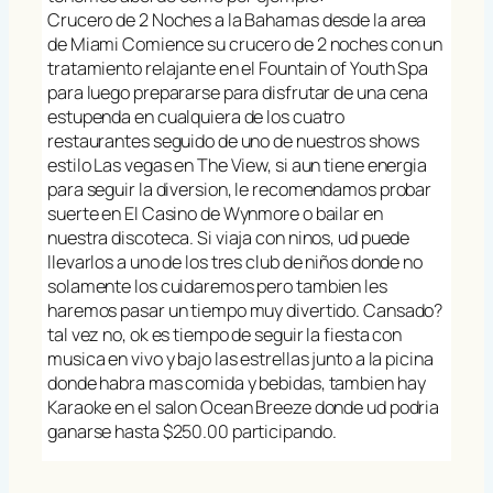
Crucero de 2 Noches a la Bahamas desde la area
de Miami Comience su crucero de 2 noches con un
tratamiento relajante en el Fountain of Youth Spa
para luego prepararse para disfrutar de una cena
estupenda en cualquiera de los cuatro
restaurantes seguido de uno de nuestros shows
estilo Las vegas en The View, si aun tiene energia
para seguir la diversion, le recomendamos probar
suerte en El Casino de Wynmore o bailar en
nuestra discoteca. Si viaja con ninos, ud puede
llevarlos a uno de los tres club de niños donde no
solamente los cuidaremos pero tambien les
haremos pasar un tiempo muy divertido. Cansado?
tal vez no, ok es tiempo de seguir la fiesta con
musica en vivo y bajo las estrellas junto a la picina
donde habra mas comida y bebidas, tambien hay
Karaoke en el salon Ocean Breeze donde ud podria
ganarse hasta $250.00 participando.