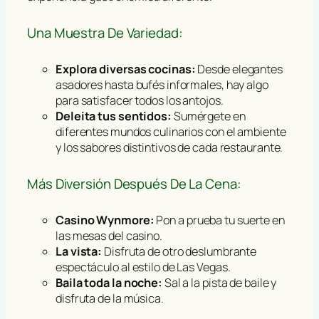
Una Muestra De Variedad:
Explora diversas cocinas:
Desde elegantes
asadores hasta bufés informales, hay algo
para satisfacer todos los antojos.
Deleita tus sentidos:
Sumérgete en
diferentes mundos culinarios con el ambiente
y los sabores distintivos de cada restaurante.
Más Diversión Después De La Cena:
Casino Wynmore:
Pon a prueba tu suerte en
las mesas del casino.
La vista:
Disfruta de otro deslumbrante
espectáculo al estilo de Las Vegas.
Baila toda la noche:
Sal a la pista de baile y
disfruta de la música.