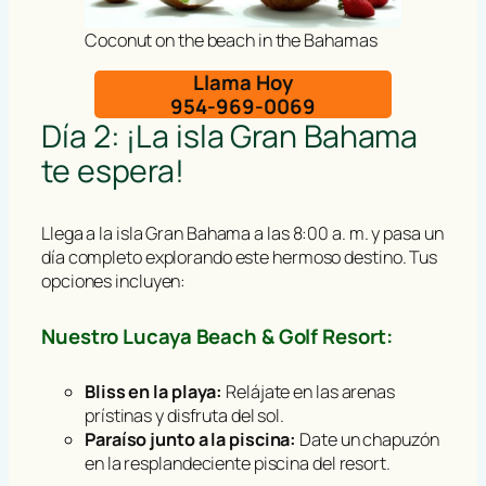
Coconut on the beach in the Bahamas
Llama Hoy
954-969-0069
Día 2: ¡La isla Gran Bahama
te espera!
Llega a la isla Gran Bahama a las 8:00 a. m. y pasa un
día completo explorando este hermoso destino. Tus
opciones incluyen:
Nuestro Lucaya Beach & Golf Resort:
Bliss en la playa:
Relájate en las arenas
prístinas y disfruta del sol.
Paraíso junto a la piscina:
Date un chapuzón
en la resplandeciente piscina del resort.